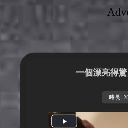
Adve
一個漂亮得驚
時長: 26
開