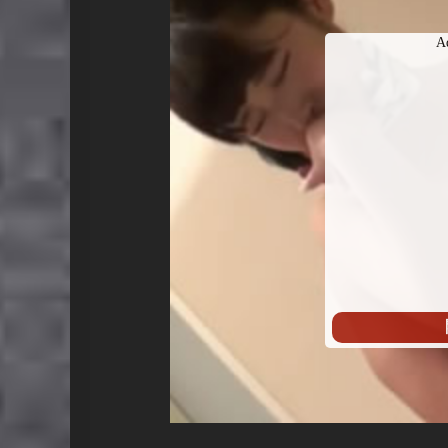
始
A
播
放