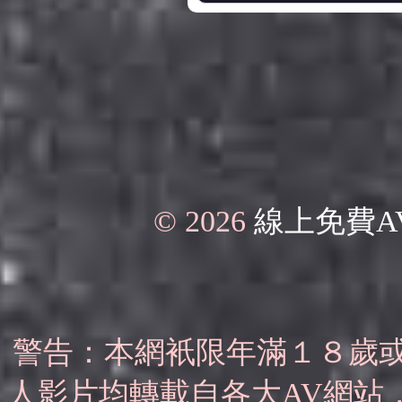
© 2026
線上免費A
警告：本網衹限年滿１８歲
人影片均轉載自各大AV網站