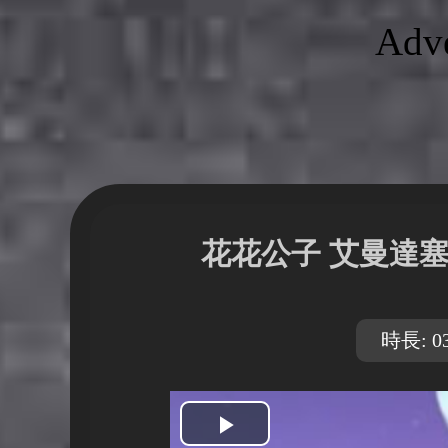
Adve
花花公子 艾曼達
時長: 03
開