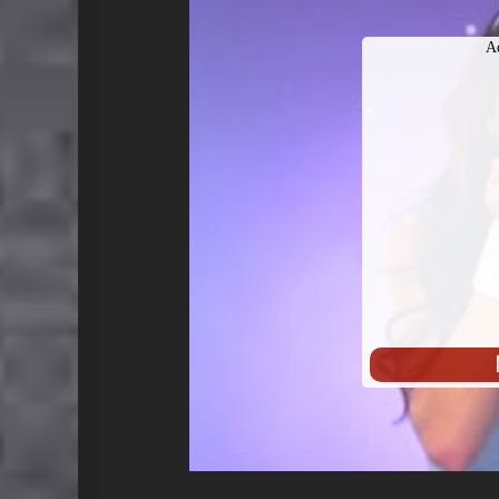
始
A
播
放