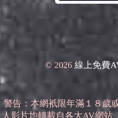
© 2026
線上免費A
警告：本網衹限年滿１８歲
人影片均轉載自各大AV網站